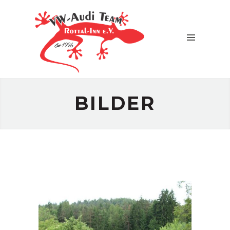
TEAM
BILDER
NEWS
TREFFEN
&
EVENTS
BILDER
TERMINE
PARTNER
PRESSE
KONTAKT