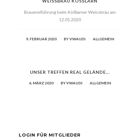
WEISSBRÄU KÖSSLARN
Brauereiführung beim Kößlarner Weissbräu am
12.01.2020
9. FEBRUAR 2020
BY
VWAUDI
ALLGEMEIN
UNSER TREFFEN REAL GELÄNDE...
6. MÄRZ 2020
BY
VWAUDI
ALLGEMEIN
LOGIN FÜR MITGLIEDER